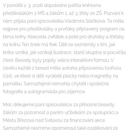
V pondělí 2. 3. 2026 dopoledne patřila knihovna
předškolákům z MŠ a žákům 1. až 3. třídy ze ZŠ. Pozvání k
nám přijala paní spisovatelka Vladimíra Staňková. Ta měla
nejprve pro předškoláky a prvňáky připravený program na
téma knihy Abeceda zvířátek a poté pro druháky a třeťáky
na knihu Ten šnek má flek. Děti se seznámily s tím, jak
kniha vzniká, jak vznikají ilustrace, starší skupina si pocvičila
čtení. Besedy byly pojaty velice interaktivní formou. V
závěru každé z besed měla autorka připravenou tvořivou
část, ve které si děti vyráběli placky nebo magnetky na
památku. Samozřejmě nemohla chybět i společná
fotografie a autogramiáda pro zájemce.
Moc děkujeme paní spisovatelce za přínosné besedy,
žákům za pozornost a paním učitelkám za spolupráci a
Městu Březová nad Svitavou za financování akce.
Samozřejmě nesmíme opomenout také poděkování za