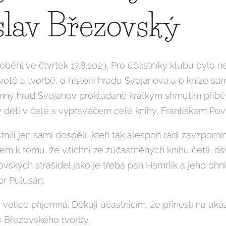
slav Březovský
oběhl ve čtvrtek 17.8.2023. Pro účastníky klubu bylo n
ivotě a tvorbě, o historii hradu Svojanova a o knize 
jemný hrad Svojanov prokládané krátkým shrnutím pří
y dětí v čele s vypravěčem celé knihy, Františkem Po
nili jen samí dospělí, kteří tak alespoň rádi zavzpomín
em k tomu, že všichni ze zúčastněných knihu četli, osv
ovských strašidel jako je třeba pan Hamrlík a jeho ohn
br Pulusán.
 velice příjemná. Děkuji účastnicím, že přinesli na uk
é Březovského tvorby.