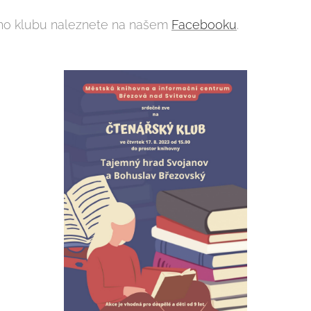
ého klubu naleznete na našem
Facebooku
.