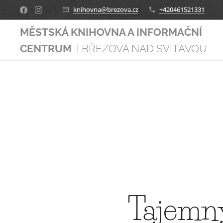
knihovna@brezova.cz
+420461521331
MĚSTSKÁ KNIHOVNA A INFORMAČNÍ
CENTRUM
| BŘEZOVÁ NAD SVITAVOU
Tajemn