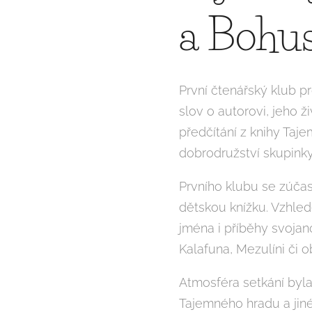
a Bohu
První čtenářský klub pr
slov o autorovi, jeho ž
předčítání z knihy Ta
dobrodružství skupink
Prvního klubu se zúčast
dětskou knížku. Vzhled
jména i příběhy svojan
Kalafuna, Mezulíni či o
Atmosféra setkání byla
Tajemného hradu a jin