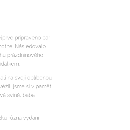
ejprve připraveno pár
samotné. Následovalo
běhu prázdninového
vídálkem.
ali na svoji oblíbenou
ěžili jsme si v paměti
ivá svině, baba
ázku různá vydání