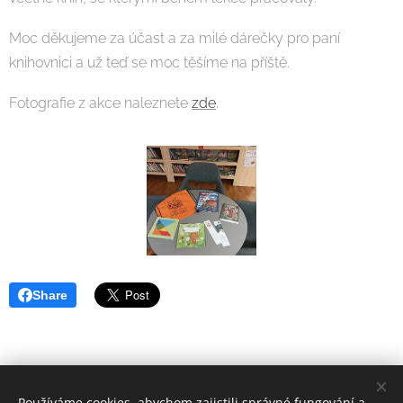
Moc děkujeme za účast a za milé dárečky pro paní
knihovnici a už teď se moc těšíme na příště.
Fotografie z akce naleznete
zde
.
Share
Používáme cookies, abychom zajistili správné fungování a