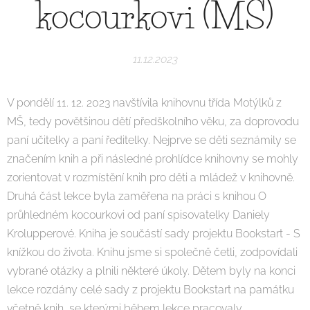
kocourkovi (MŠ)
11.12.2023
V pondělí 11. 12. 2023 navštívila knihovnu třída Motýlků z
MŠ, tedy povětšinou dětí předškolního věku, za doprovodu
paní učitelky a paní ředitelky. Nejprve se děti seznámily se
značením knih a při následné prohlídce knihovny se mohly
zorientovat v rozmístění knih pro děti a mládež v knihovně.
Druhá část lekce byla zaměřena na práci s knihou O
průhledném kocourkovi od paní spisovatelky Daniely
Krolupperové. Kniha je součástí sady projektu Bookstart - S
knížkou do života. Knihu jsme si společně četli, zodpovídali
vybrané otázky a plnili některé úkoly. Dětem byly na konci
lekce rozdány celé sady z projektu Bookstart na památku
včetně knih, se kterými během lekce pracovaly.