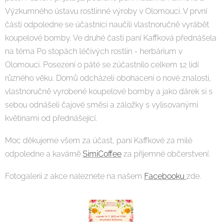
Výzkumného ústavu rostlinné výroby v Olomouci. V první
části odpoledne se účastníci naučili vlastnoručně vyrábět
koupelové bomby. Ve druhé časti paní Kaffková přednášela
na téma Po stopách léčivých rostlin - herbárium v
Olomouci. Posezení o páté se zúčastnilo celkem 12 lidí
různého věku. Domů odcházeli obohaceni o nové znalosti,
vlastnoručně vyrobené koupelové bomby a jako dárek si s
sebou odnášeli čajové směsi a záložky s vylisovanými
květinami od přednášející.
Moc děkujeme všem za účast, paní Kaffkové za milé
odpoledne a kavárně
SimiCoffee
za příjemné občerstvení.
Fotogalerii z akce naleznete na našem
Facebooku
zde.