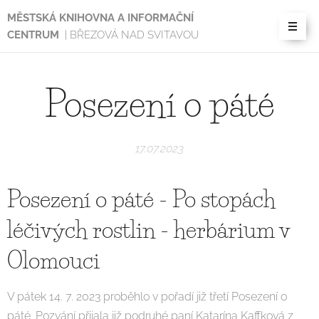
MĚSTSKÁ KNIHOVNA A INFORMAČNÍ
CENTRUM
| BŘEZOVÁ NAD SVITAVOU
Posezení o páté
17.07.2023
Posezení o páté - Po stopách
léčivých rostlin - herbárium v
Olomouci
V pátek 14. 7. 2023 proběhlo v pořadí již třetí Posezení o
páté. Pozvání přijala již podruhé paní Katarína Kaffková z