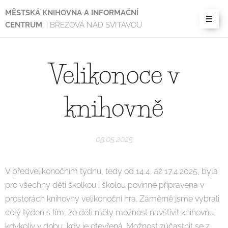
MĚSTSKÁ KNIHOVNA A INFORMAČNÍ
CENTRUM
| BŘEZOVÁ NAD SVITAVOU
Velikonoce v
knihovně
05.05.2025
V předvelikonočním týdnu, tedy od 14.4. až 17.4.2025, byla
pro všechny děti školkou i školou povinné připravena v
prostorách knihovny velikonoční hra. Záměrně jsme vybrali
celý týden s tím, že děti měly možnost navštívit knihovnu
kdykoliv v dobu, kdy je otevřená. Možnost zúčastnit se z