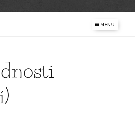
MENU
ednosti
í)