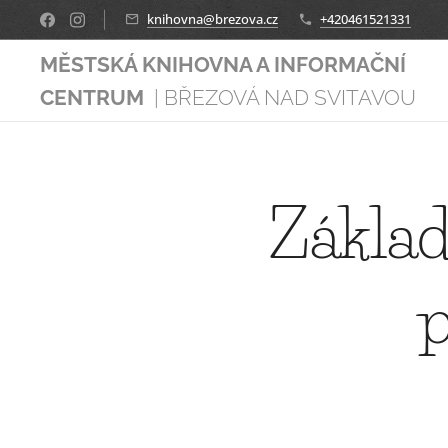
knihovna@brezova.cz
+420461521331
MĚSTSKÁ KNIHOVNA A INFORMAČNÍ
CENTRUM
| BŘEZOVÁ NAD SVITAVOU
Základ
p