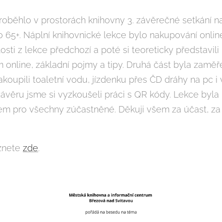
 proběhlo v prostorách knihovny 3. závěrečné setkání 
o 65+. Náplní knihovnické lekce bylo nakupování online 
osti z lekce předchozí a poté si teoreticky představili 
online, základní pojmy a tipy. Druhá část byla zaměře
koupili toaletní vodu, jízdenku přes ČD dráhy na pc i v 
závěru jsme si vyzkoušeli práci s QR kódy. Lekce byla 
em pro všechny zúčastněné. Děkuji všem za účast, za
eznete
zde
.